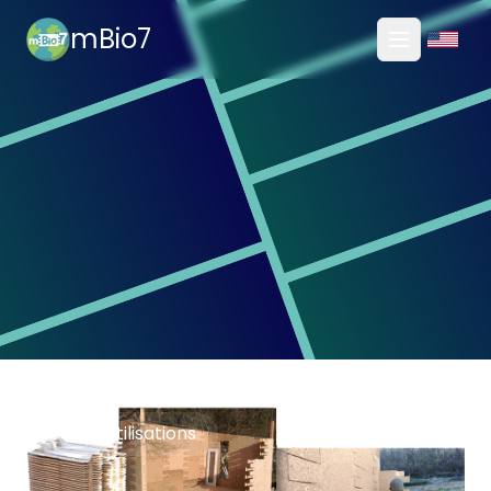
mBio7
Toggle M
Utilisations
Accueil
/
utilisations